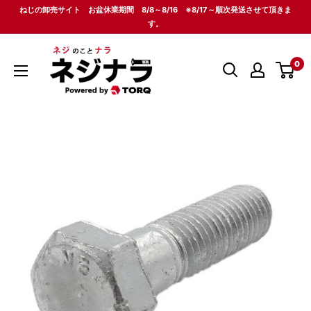
コ
ねじの卸売サイト お盆休業期間 8/8～8/16 ※8/17～順次発送させて頂きま
ン
す。
テ
ネ
ン
0
ジ
ツ
ナ
に
ラ
ス
キ
ッ
プ
す
る