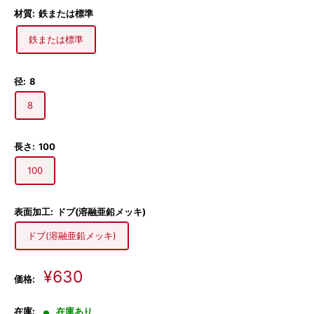
材質:
鉄または標準
鉄または標準
径:
8
8
長さ:
100
100
表面加工:
ドブ(溶融亜鉛メッキ)
ドブ(溶融亜鉛メッキ)
販
¥630
価格:
売
価
在庫:
在庫あり