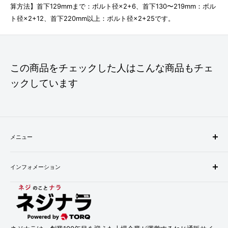
算方法】首下129mmまで：ボルト径×2+6、首下130〜219mm：ボル
ト径×2+12、首下220mm以上：ボルト径×2+25です。
この商品をチェックした人はこんな商品もチェ
ックしています
メニュー
検索
インフォメーション
配送・お支払い方法について
返品について
会社概要
お問い合わせ
プライバシーポリシー
利用規約
利用規約
特定商取引法に基づく表記