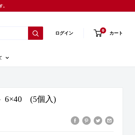
ます。
0
ログイン
カート
て
 6×40 (5個入)