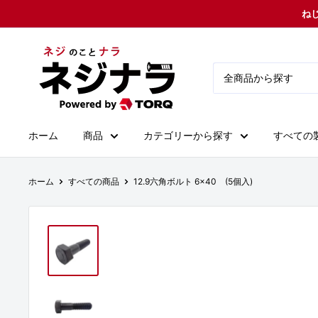
コ
ねじ
ン
テ
ネ
ン
ジ
ツ
ナ
に
ラ
ス
ホーム
商品
カテゴリーから探す
すべての
キ
ッ
プ
ホーム
すべての商品
12.9六角ボルト 6×40 (5個入)
す
る