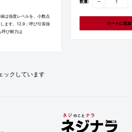
数量:
数値は強度レベルを、小数点
カートに追加
ます。12.9：呼び引張強
なわち呼び耐力は
ェックしています