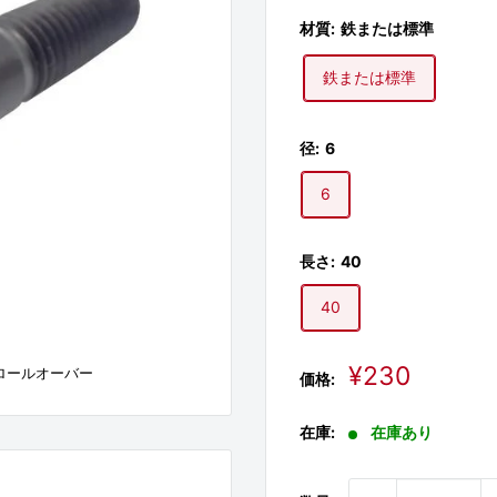
材質:
鉄または標準
鉄または標準
径:
6
6
長さ:
40
40
販
¥230
ロールオーバー
価格:
売
価
在庫:
在庫あり
格