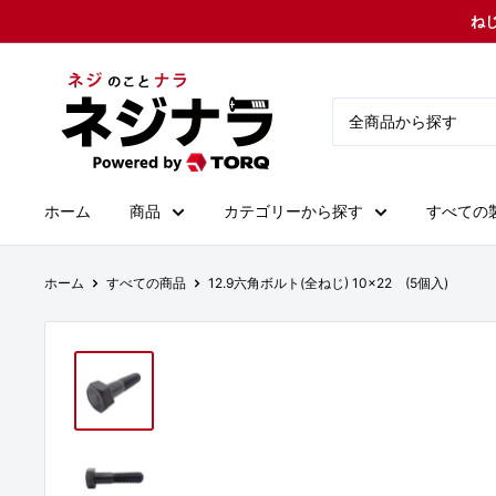
コ
ねじ
ン
テ
ネ
ン
ジ
ツ
ナ
に
ラ
ス
ホーム
商品
カテゴリーから探す
すべての
キ
ッ
プ
ホーム
すべての商品
12.9六角ボルト(全ねじ) 10×22 (5個入)
す
る