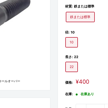
材質:
鉄または標準
鉄または標準
径:
10
10
長さ:
22
22
販
¥400
ロールオーバー
価格:
売
価
在庫:
在庫あり
格