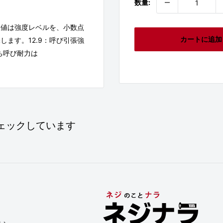
数量:
数値は強度レベルを、小数点
カートに追加
ます。12.9：呼び引張強
なわち呼び耐力は
ェックしています