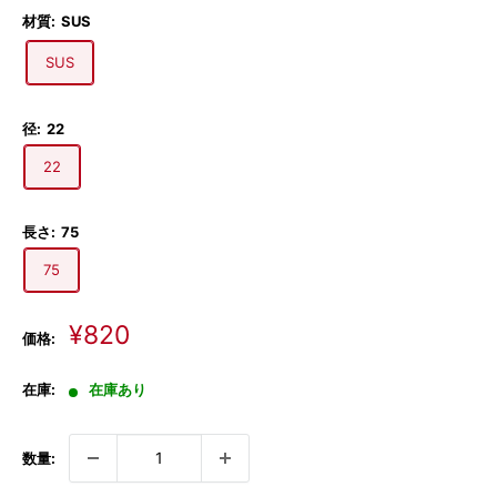
材質:
SUS
SUS
径:
22
22
長さ:
75
75
販
¥820
価格:
売
価
在庫:
在庫あり
格
数量: