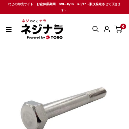
コ
ねじの卸売サイト お盆休業期間 8/8～8/16 ※8/17～順次発送させて頂きま
ン
す。
テ
ネ
ン
0
ジ
ツ
ナ
に
ラ
ス
キ
ッ
プ
す
る