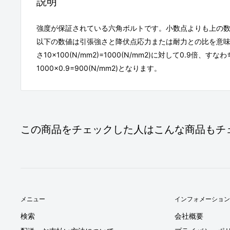
説明
強度が保証されている六角ボルトです。小数点よりも上の
以下の数値は引張強さと降伏点応力または耐力との比を意味し
さ10×100(N/mm2)=1000(N/mm2)に対して0.9倍、す
1000×0.9=900(N/mm2)となります。
この商品をチェックした人はこんな商品もチ
メニュー
インフォメーション
検索
会社概要