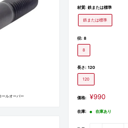
材質:
鉄または標準
鉄または標準
径:
8
8
長さ:
120
120
販
¥990
ロールオーバー
価格:
売
価
在庫:
在庫あり
格