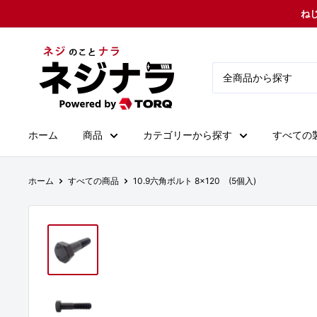
コ
ねじ
ン
テ
ネ
ン
ジ
ツ
ナ
に
ラ
ス
ホーム
商品
カテゴリーから探す
すべての
キ
ッ
プ
ホーム
すべての商品
10.9六角ボルト 8×120 (5個入)
す
る