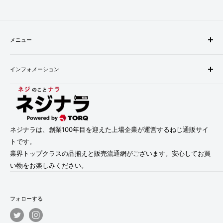
メニュー
検索
インフォメーション
配送・お支払い方法について
返品について
会社概要
お問い合わせ
プライバシーポリシー
利用規約
利用規約
特定商取引法に基づく表記
ネジナラは、創業100年目を迎えた上場企業が運営するねじ通販サイ
トです。
業界トップクラスの品揃えと販売流通網がございます。安心してお買
い物をお楽しみください。
フォローする