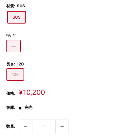
材質:
SUS
SUS
径:
1"
1"
長さ:
120
120
販
¥10,200
価格:
売
価
在庫:
完売
格
数量: