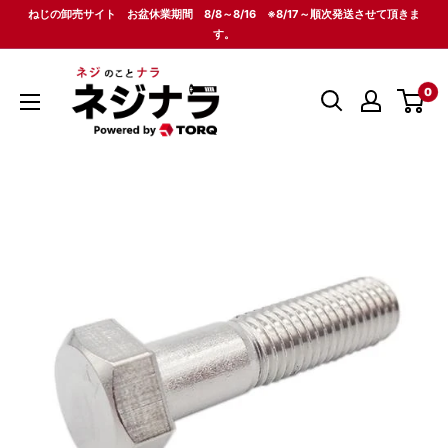
コ
ねじの卸売サイト お盆休業期間 8/8～8/16 ※8/17～順次発送させて頂きま
ン
す。
テ
ネ
ン
0
ジ
ツ
ナ
に
ラ
ス
キ
ッ
プ
す
る