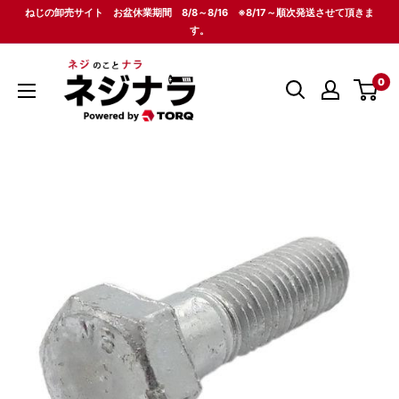
コ
ねじの卸売サイト お盆休業期間 8/8～8/16 ※8/17～順次発送させて頂きま
ン
す。
テ
ネ
ン
0
ジ
ツ
ナ
に
ラ
ス
キ
ッ
プ
す
る