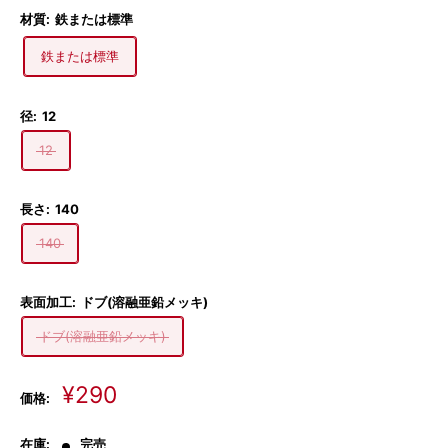
材質:
鉄または標準
鉄または標準
径:
12
12
長さ:
140
140
表面加工:
ドブ(溶融亜鉛メッキ)
ドブ(溶融亜鉛メッキ)
販
¥290
価格:
売
価
在庫:
完売