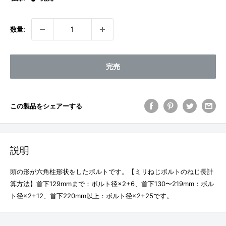
格
数量:
完売
この製品をシェアーする
説明
頭の形が六角柱形状をしたボルトです。【ミリねじボルトのねじ長計
算方法】首下129mmまで：ボルト径×2+6、首下130〜219mm：ボル
ト径×2+12、首下220mm以上：ボルト径×2+25です。