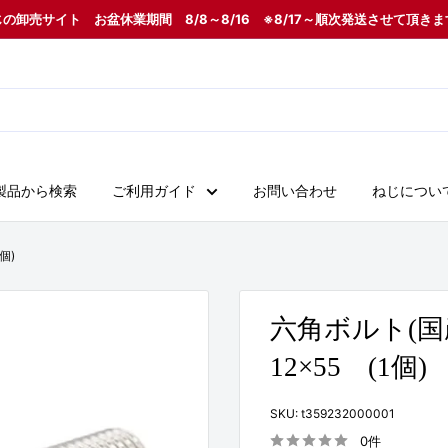
の卸売サイト お盆休業期間 8/8～8/16 ※8/17～順次発送させて頂き
製品から検索
ご利用ガイド
お問い合わせ
ねじについ
個)
六角ボルト(国
12×55 (1個)
SKU:
t359232000001
0件