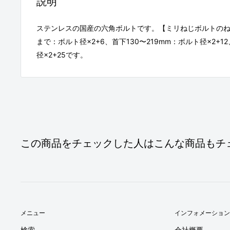
説明
ステンレスの国産の六角ボルトです。【ミリねじボルトのねじ
まで：ボルト径×2+6、首下130〜219mm：ボルト径×2+1
径×2+25です。
この商品をチェックした人はこんな商品もチ
メニュー
インフォメーション
検索
会社概要