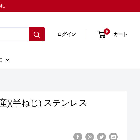
ます。
0
ログイン
カート
て
産)(半ねじ) ステンレス