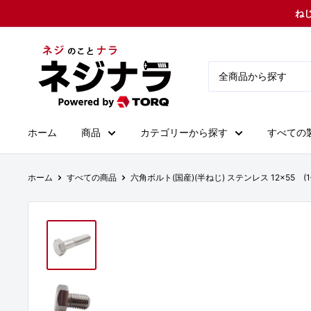
コ
ねじ
ン
テ
ネ
ン
ジ
ツ
ナ
に
ラ
ス
ホーム
商品
カテゴリーから探す
すべての
キ
ッ
プ
ホーム
すべての商品
六角ボルト(国産)(半ねじ) ステンレス 12×55 (1
す
る