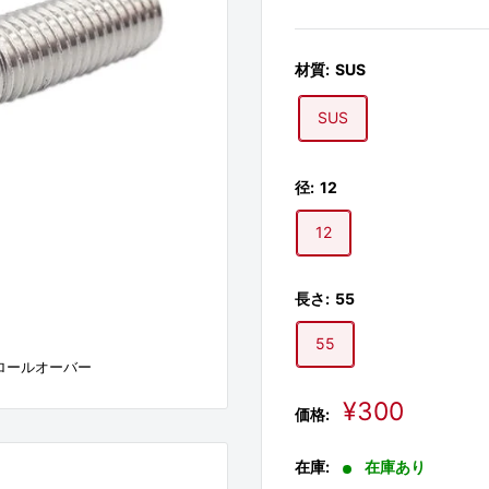
材質:
SUS
SUS
径:
12
12
長さ:
55
55
ロールオーバー
販
¥300
価格:
売
価
在庫:
在庫あり
格