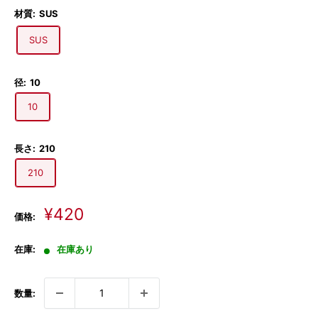
材質:
SUS
SUS
径:
10
10
長さ:
210
210
販
¥420
価格:
売
価
在庫:
在庫あり
格
数量: