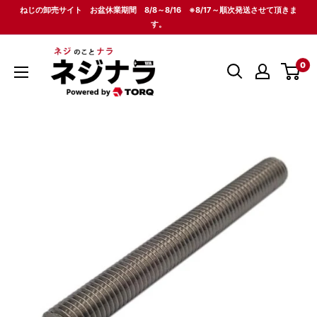
コ
ねじの卸売サイト お盆休業期間 8/8～8/16 ※8/17～順次発送させて頂きま
ン
す。
テ
ネ
ン
0
ジ
ツ
ナ
に
ラ
ス
キ
ッ
プ
す
る