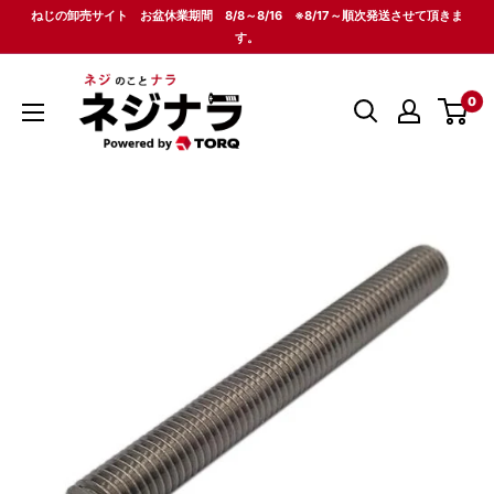
コ
ねじの卸売サイト お盆休業期間 8/8～8/16 ※8/17～順次発送させて頂きま
ン
す。
テ
ネ
ン
0
ジ
ツ
ナ
に
ラ
ス
キ
ッ
プ
す
る