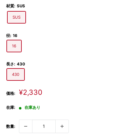
材質:
SUS
SUS
径:
16
16
長さ:
430
430
販
¥2,330
価格:
売
価
在庫:
在庫あり
格
数量: