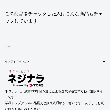
この商品をチェックした人はこんな商品もチェ
ックしています
メニュー
検索
インフォメーション
配送・お支払い方法について
返品について
会社概要
お問い合わせ
プライバシーポリシー
利用規約
利用規約
特定商取引法に基づく表記
ネジナラは、創業100年目を迎えた上場企業が運営するねじ通販サイ
トです。
業界トップクラスの品揃えと販売流通網がございます。安心してお買
い物をお楽しみください。