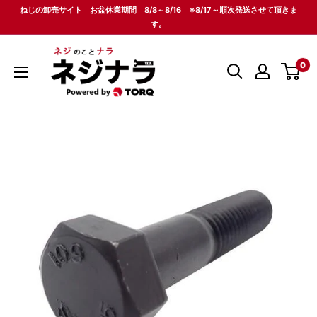
コ
ねじの卸売サイト お盆休業期間 8/8～8/16 ※8/17～順次発送させて頂きま
ン
す。
テ
ネ
ン
0
ジ
ツ
ナ
に
ラ
ス
キ
ッ
プ
す
る