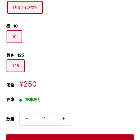
鉄または標準
径:
10
10
長さ:
125
125
販
¥250
価格:
売
価
在庫:
在庫あり
格
数量: